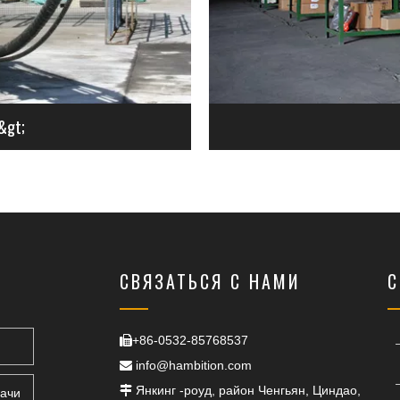
&gt;
СВЯЗАТЬСЯ С НАМИ
С
+86-0532-85768537

info@hambition.com

ники
Янкинг -роуд, район Ченгьян, Циндао,

дачи