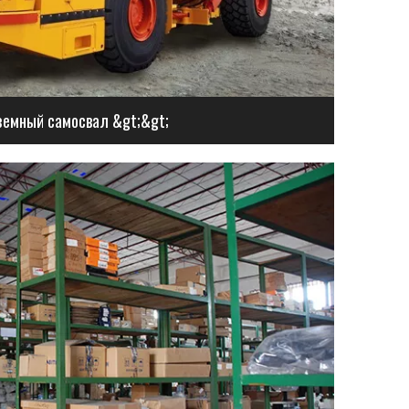
емный самосвал &gt;&gt;