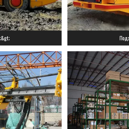
;&gt;
Подз