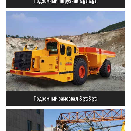
Подземный погрузчик &gt;&gt;
Подземный самосвал &gt;&gt;