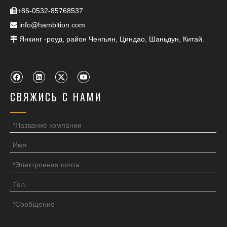
+86-0532-85768537

info@hambition.com

Янкинг -роуд, район Ченгьян, Циндао, Шаньдун, Китай.

СВЯЖИСЬ С НАМИ