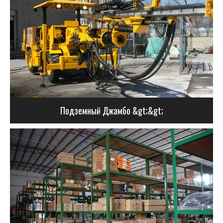
Подземный Джамбо &gt;&gt;