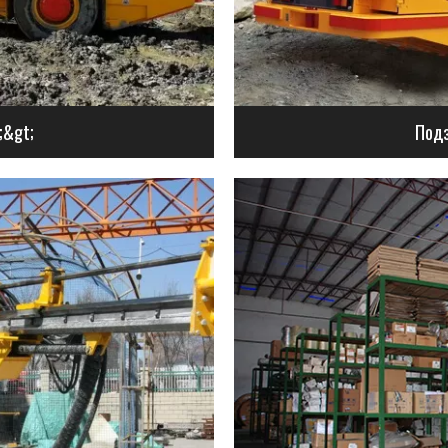
;&gt;
Подз