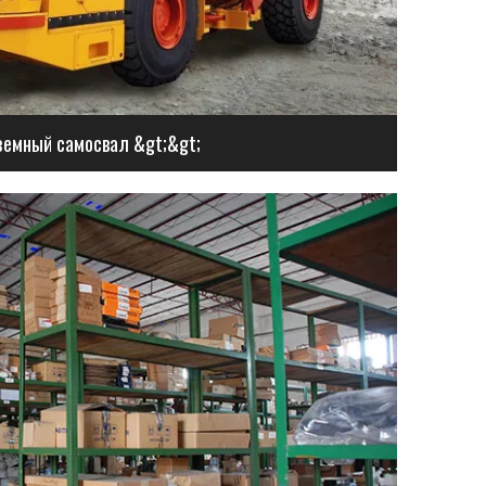
емный самосвал &gt;&gt;