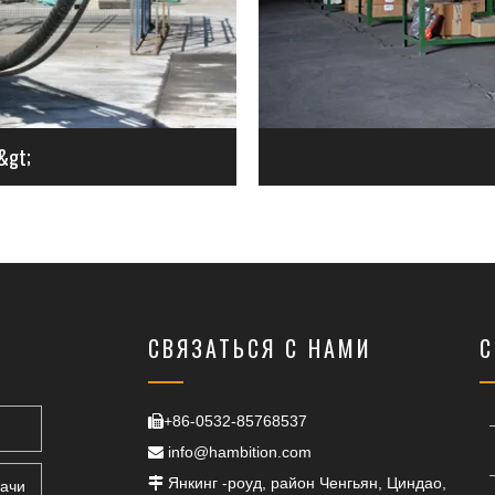
&gt;
СВЯЗАТЬСЯ С НАМИ
С
+86-0532-85768537

info@hambition.com

ники
Янкинг -роуд, район Ченгьян, Циндао,

дачи