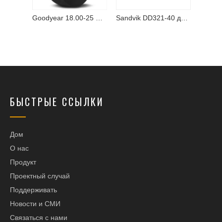
Goodyear 26,5-25 OTR Tire-Тяжелая промышленная и горнодобывающая шина с конкурентной ценой
Goodyear 18.00-25 OTR Tire-Тяжелая промышленная и горнодобывающая шина по конкурентной цене
Sandvik DD321-40 деталей и компонентов
БЫСТРЫЕ ССЫЛКИ
Дом
О нас
Продукт
Проектный случай
Поддерживать
Новости и СМИ
Связаться с нами