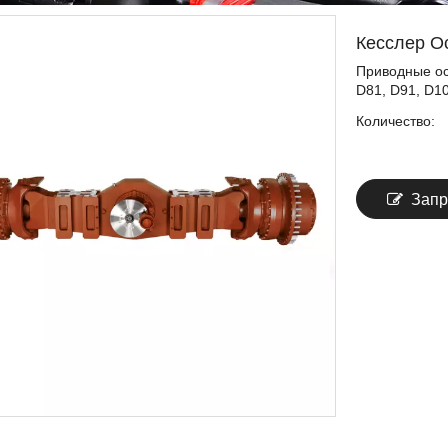
Кесслер О
Приводные оси
D81, D91, D10
Количество:
Запр