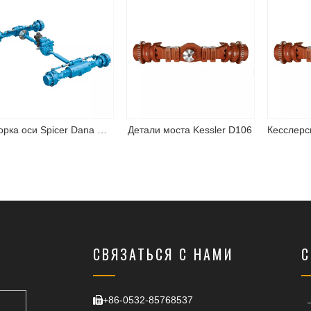
Сборка оси Spicer Dana Spicer
Детали моста Kessler D106
СВЯЗАТЬСЯ С НАМИ
С
+86-0532-85768537
