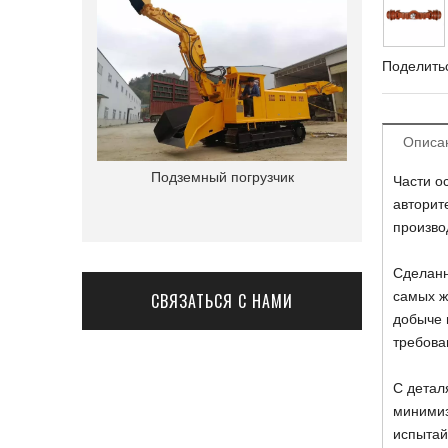
Поделитьс
Описа
Подземный погрузчик
Подземная 
Части о
авторит
произво
Сделанн
самых ж
СВЯЗАТЬСЯ С НАМИ
добыче 
требова
С детал
минимиз
испытай