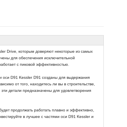
Подземная дрель Джамбо
Подземный грузовик
ler Drive, которым доверяют некоторые из самых
ачены для обеспечения исключительной
работает с пиковой эффективностью.
и оси D91 Kessler D91 созданы для выдержания
исимо от того, находитесь ли вы в строительстве,
 эти детали предназначены для удовлетворения
будет продолжать работать плавно и эффективно,
естируйте в лучшее с частями оси D91 Kessler и