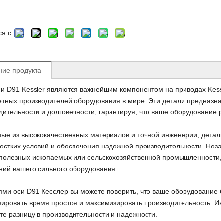
я с:
ние продукта
геологическая буровая
Подземный ковшовый погрузчик
си D91 Kessler являются важнейшим компонентом на приводах Kess
установка
етных производителей оборудования в мире. Эти детали предназн
дительности и долговечности, гарантируя, что ваше оборудование 
ые из высококачественных материалов и точной инженерии, детал
естких условий и обеспечения надежной производительности. Незав
полезных ископаемых или сельскохозяйственной промышленности,
ний вашего сильного оборудования.
ями оси D91 Кесслер вы можете поверить, что ваше оборудование 
ировать время простоя и максимизировать производительность. Инв
те разницу в производительности и надежности.