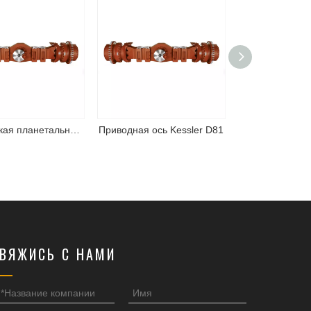
Кесслерская планетальная приводная ось D102
Приводная ось Kessler D81
ВЯЖИСЬ С НАМИ