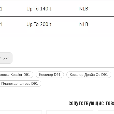
ущий:
моста Kessler D91
Кесслер D91
Кесслер Драйв Ос D91
 Планетарная ось D91
сопутствующие тов