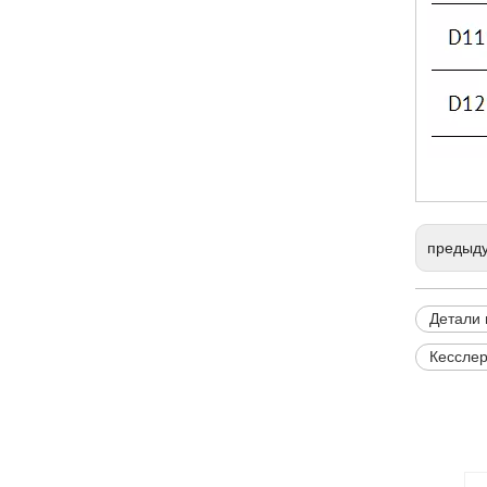
предыд
Детали 
Кесслер