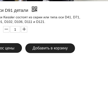
си D91 детали
 Kessler состоят из серии или типа оси D41, D71,
1, D102, D106, D111 и D121.
ос цены
Добавить в корзину